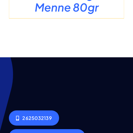
Menne 80gr
2625032139