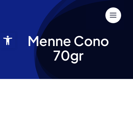
Menne Cono
70gr