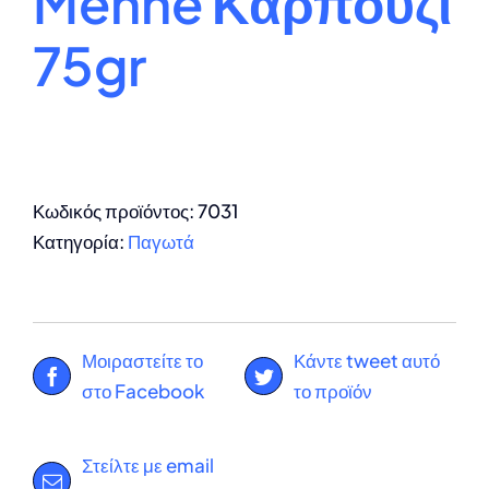
Menne Καρπούζι
75gr
Κωδικός προϊόντος:
7031
Κατηγορία:
Παγωτά
Μοιραστείτε το
Κάντε tweet αυτό
στο Facebook
το προϊόν
Στείλτε με email