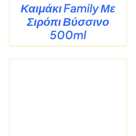
Καιμάκι Family Με
Σιρόπι Βύσσινο
500ml