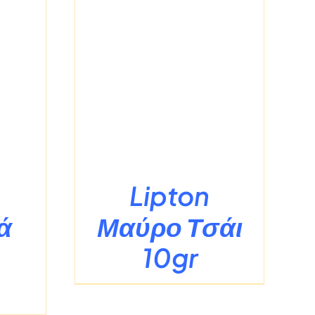
ΡΕΙΕΣ
Lipton
ά
Μαύρο Τσάι
10gr