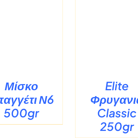
/
ΛΕΠΤΟΜΈΡΕΙΕΣ
/
ΛΕΠΤΟΜΈ
Μίσκο
Elite
παγγέτι Ν6
Φρυγανι
500gr
Classic
250gr