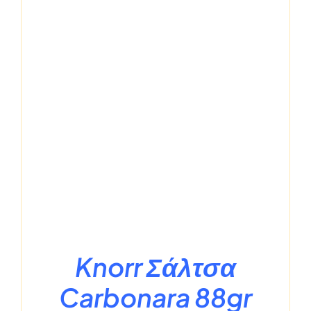
Knorr Σάλτσα
Carbonara 88gr