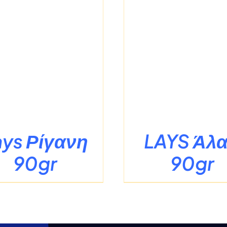
/
ΛΕΠΤΟΜΈΡΕΙΕΣ
/
ΛΕΠΤΟΜΈ
ays Ρίγανη
LAYS Άλα
90gr
90gr