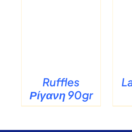
Σ
/
ΛΕΠΤΟΜΈΡΕΙΕΣ
Ruffles
L
Ρίγανη 90gr