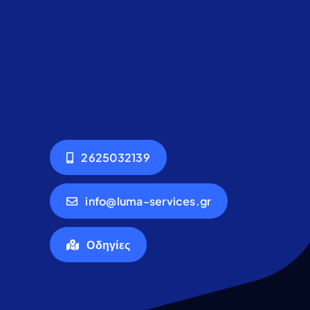
2625032139
info@luma-services.gr
Οδηγίες