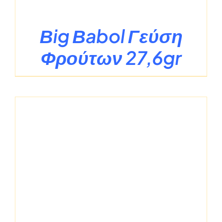
Βig Βabol Γεύση
Φρούτων 27,6gr