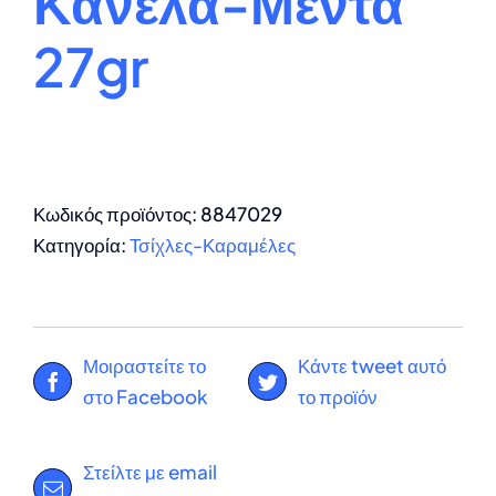
Κανέλα-Μέντα
27gr
Κωδικός προϊόντος:
8847029
Κατηγορία:
Τσίχλες-Καραμέλες
Μοιραστείτε το
Κάντε tweet αυτό
στο Facebook
το προϊόν
Στείλτε με email