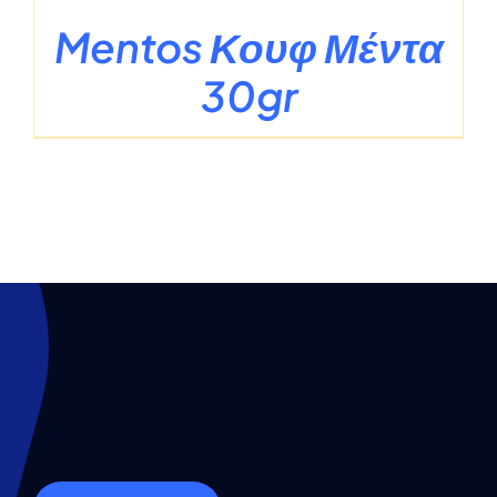
Mentos Κουφ Μέντα
30gr