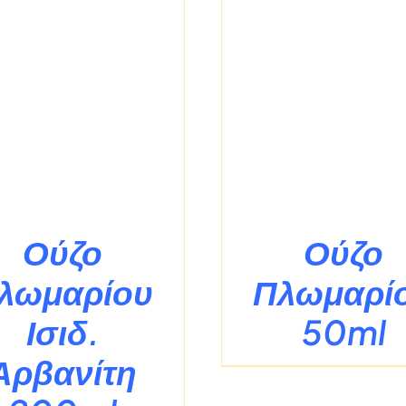
/
ΛΕΠΤΟΜΈΡΕΙΕΣ
/
ΛΕΠΤΟΜΈ
Ούζο
Ούζο
λωμαρίου
Πλωμαρί
Ισιδ.
50ml
Αρβανίτη