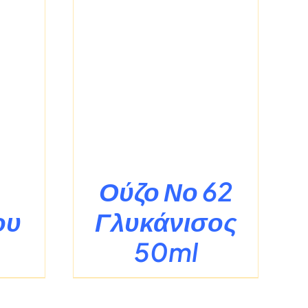
ΡΕΙΕΣ
Ούζο Νο 62
ου
Γλυκάνισος
50ml