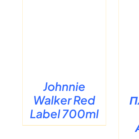
Σ
/
ΛΕΠΤΟΜΈΡΕΙΕΣ
Johnnie
Walker Red
Π
Label 700ml