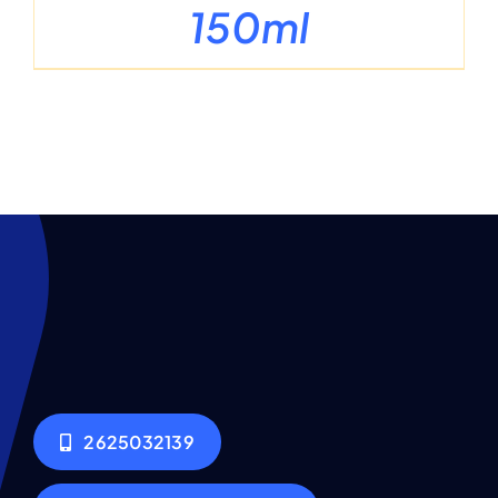
150ml
2625032139