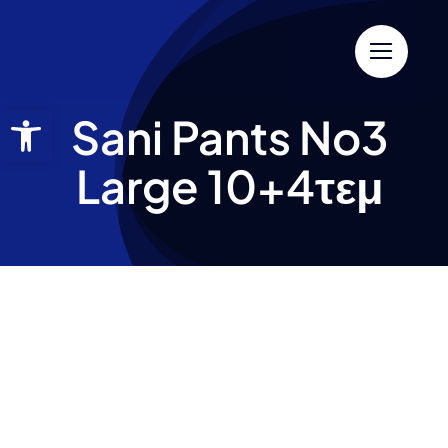
Sani Pants No3
Large 10+4τεμ