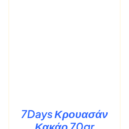
7Days Κρουασάν
Κακάο 70gr