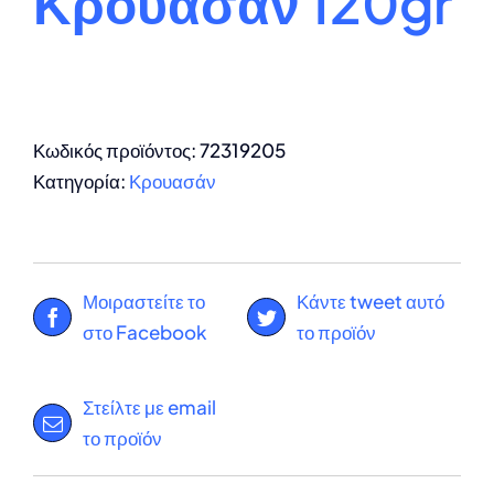
Κρουασάν 120gr
Κωδικός προϊόντος:
72319205
Κατηγορία:
Κρουασάν
Μοιραστείτε το
Κάντε tweet αυτό
στο Facebook
το προϊόν
Στείλτε με email
το προϊόν