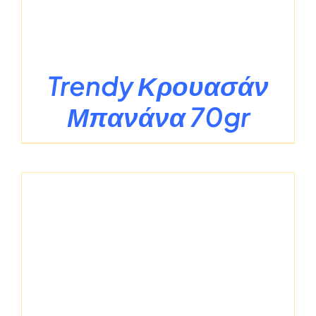
Trendy Κρουασάν
Μπανάνα 70gr