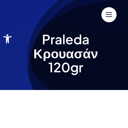
Praleda
Κρουασάν
120gr