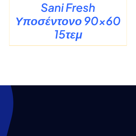
Sani Fresh
Υποσέντονο 90×60
15τεμ