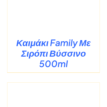
Καιμάκι Family Με
Σιρόπι Βύσσινο
500ml