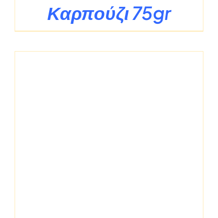
Καρπούζι 75gr