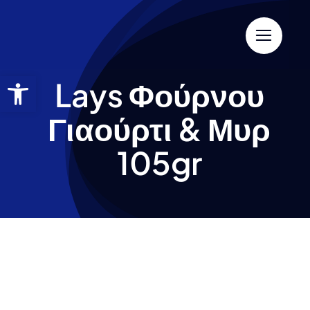
Lays Φούρνου
Γιαούρτι & Μυρ
105gr