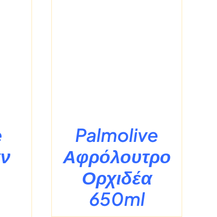
ΡΕΙΕΣ
e
Palmolive
ν
Αφρόλουτρο
Ορχιδέα
650ml