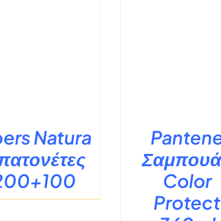
/
ΛΕΠΤΟΜΈΡΕΙΕΣ
/
ΛΕΠΤΟΜΈ
pers Natura
Panten
πατονέτες
Σαμπουά
200+100
Color
Protect