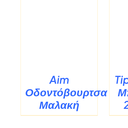
Σ
/
ΛΕΠΤΟΜΈΡΕΙΕΣ
Aim
Ti
Οδοντόβουρτσα
Μ
Μαλακή