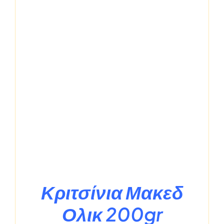
Κριτσίνια Μακεδ
Ολικ 200gr