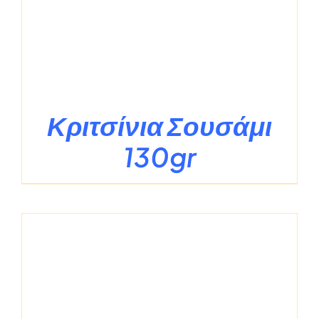
Κριτσίνια Σουσάμι
130gr