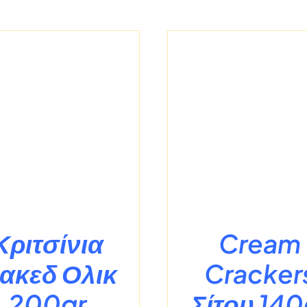
/
ΛΕΠΤΟΜΈΡΕΙΕΣ
/
ΛΕΠΤΟΜΈ
Κριτσίνια
Cream
ακεδ Ολικ
Cracker
200gr
Σίτου 140