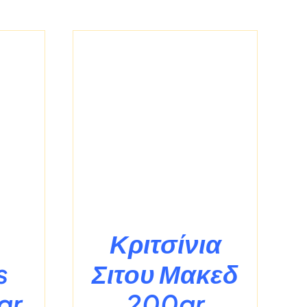
ΡΕΙΕΣ
Κριτσίνια
s
Σιτου Μακεδ
gr
200gr