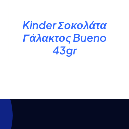
Kinder Σοκολάτα
Γάλακτος Bueno
43gr