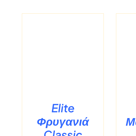
Σ
/
ΛΕΠΤΟΜΈΡΕΙΕΣ
Elite
Φρυγανιά
Μ
Classic