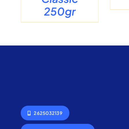
250gr
2625032139