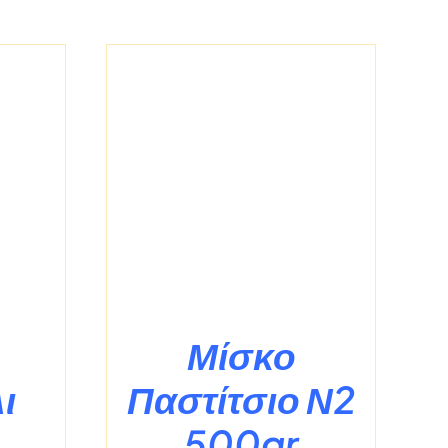
ΡΕΙΕΣ
Μίσκο
ι
Παστίτσιο Ν2
500gr