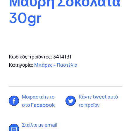
Μαύρη Σοκολάτα
30gr
Κωδικός προϊόντος:
3414131
Κατηγορία:
Μπάρες - Παστέλια
Μοιραστείτε το
Κάντε tweet αυτό
στο Facebook
το προϊόν
Στείλτε με email