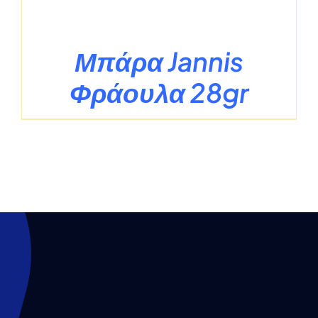
Μπάρα Jannis
Φράουλα 28gr