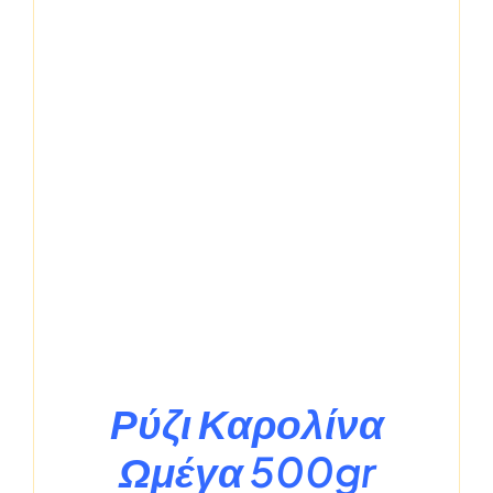
Ρύζι Καρολίνα
Ωμέγα 500gr