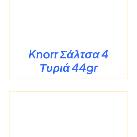
Knorr Σάλτσα 4
Τυριά 44gr