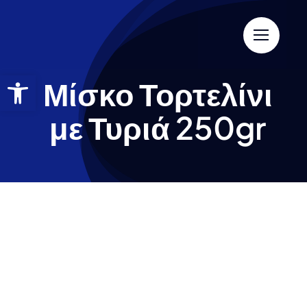
Μίσκο Τορτελίνι
με Τυριά 250gr