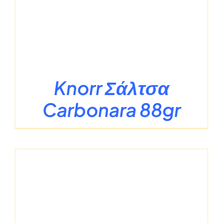
Knorr Σάλτσα
Carbonara 88gr