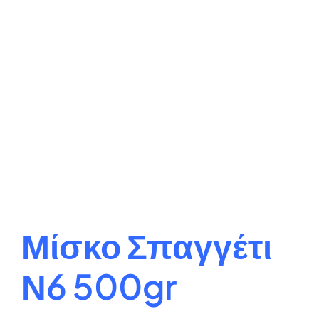
Μίσκο Σπαγγέτι
Ν6 500gr