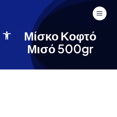
Μίσκο Κοφτό
Μισό 500gr