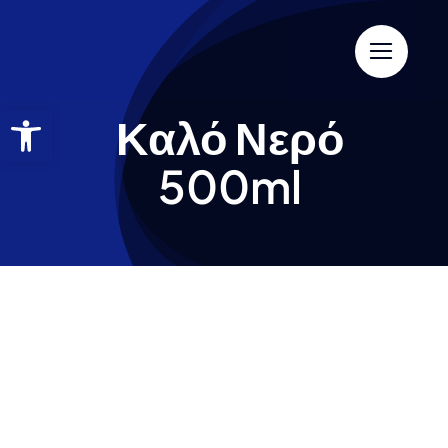
Καλό Νερό
500ml