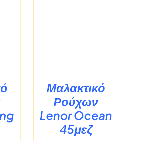
ΡΕΙΕΣ
κό
Μαλακτικό
ν
Ρούχων
ing
Lenor Ocean
45μεζ