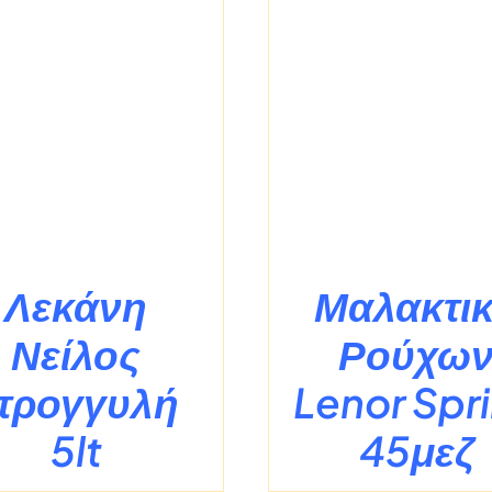
/
ΛΕΠΤΟΜΈΡΕΙΕΣ
/
ΛΕΠΤΟΜΈ
Λεκάνη
Μαλακτι
Νείλος
Ρούχω
τρογγυλή
Lenor Spr
5lt
45μεζ