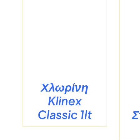
Σ
/
ΛΕΠΤΟΜΈΡΕΙΕΣ
Χλωρίνη
Klinex
Classic 1lt
Σ