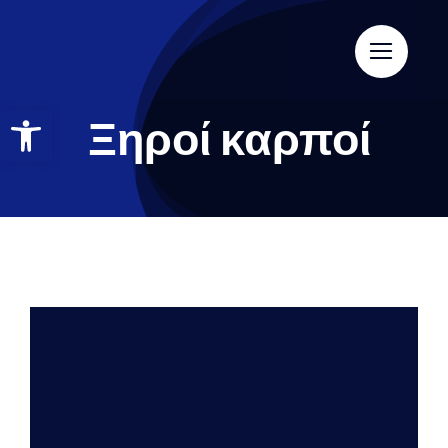
Ξηροί καρποί