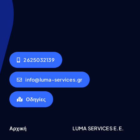
2625032139
info@luma-services.gr
Οδηγίες
Αρχική
LUMA SERVICES E.E.