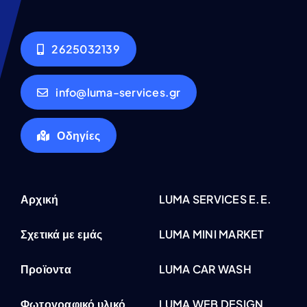
2625032139
info@luma-services.gr
Οδηγίες
Αρχική
LUMA SERVICES E.E.
Σχετικά με εμάς
LUMA MINI MARKET
Προϊοντα
LUMA CAR WASH
Φωτογραφικό υλικό
LUMA WEB DESIGN